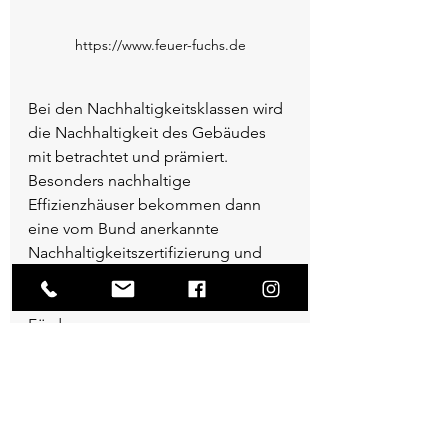
https://www.feuer-fuchs.de
Bei den Nachhaltigkeitsklassen wird 
die Nachhaltigkeit des Gebäudes 
mit betrachtet und prämiert. 
Besonders nachhaltige 
Effizienzhäuser bekommen dann 
eine vom Bund anerkannte 
Nachhaltigkeitszertifizierung und 
fallen dementsprechend in eine der 
Nachhaltigkeitsklassen der KfW 
Förderung. 
Baut man zum Beispiel ein neues 
Effizienzhaus unter vorwiegender 
Verwendung von nachwachsenden 
Rohstoffen wie z.B. in Massivholz-