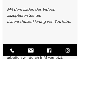
Mit dem Laden des Videos 
akzeptieren Sie die 
Datenschutzerklärung von YouTube.
Zusammen mit Ingenieuren aus den  
unterschiedlichsten Fachdisziplinen 
arbeiten wir durch BIM vernetzt,  
koordiniert und zentral am digitalen 
Modell Ihres zukünftigen  
Bauvorhabens.
Für weitere Informationen sprechen 
Sie uns gerne an.