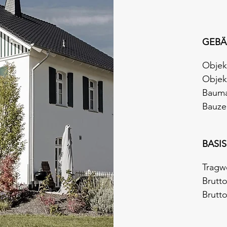
GEBÄ
Objek
Objekt
Bauma
Bauzei
BASI
Tragw
Brutt
Brutt